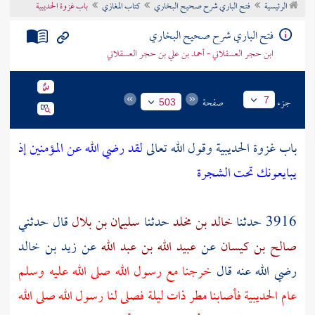
الرئيسية
فتح الباري شرح صحيح البخاري
كتاب المغازي
باب غزوة الحديبية
تراجم الأعلام
فتح الباري شرح صحيح البخاري
ابن حجر العسقلاني - أحمد بن علي بن حجر العسقلاني
جزء
صفحة
7
503
باب غزوة
الحديبية
وقول الله تعالى
لقد رضي الله عن المؤمنين إذ
يبايعونك تحت الشجرة
3916 حدثنا
خالد بن مخلد
حدثنا
سليمان بن بلال
قال حدثني
صالح بن كيسان
عن
عبيد الله بن عبد الله
عن
زيد بن خالد
رضي الله عنه قال
خرجنا مع رسول الله صلى الله عليه وسلم
عام
الحديبية
فأصابنا مطر ذات ليلة فصلى لنا رسول الله صلى الله