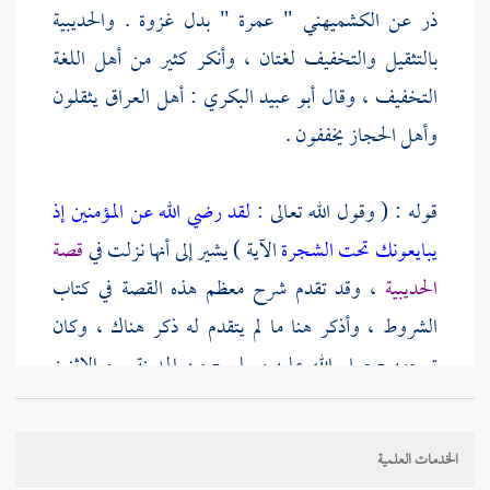
ذر
عن
الكشميهني
" عمرة " بدل غزوة .
والحديبية
بالتثقيل والتخفيف لغتان ، وأنكر كثير من أهل اللغة
التخفيف ، وقال
أبو عبيد البكري
:
أهل
العراق
يثقلون
وأهل
الحجاز
يخففون .
قوله : ( وقول الله تعالى :
لقد رضي الله عن المؤمنين إذ
يبايعونك تحت الشجرة
الآية ) يشير إلى أنها نزلت في
قصة
الحديبية
، وقد تقدم شرح معظم هذه القصة في كتاب
الشروط ، وأذكر هنا ما لم يتقدم له ذكر هناك ، وكان
توجهه - صلى الله عليه وسلم - من
المدينة
يوم الاثنين
مستهل ذي القعدة سنة ست فخرج قاصدا إلى العمرة
فصده المشركون عن الوصول إلى البيت ، ووقعت بينهم
الخدمات العلمية
المصالحة على أن يدخل
مكة
في العام المقبل . وجاء عن