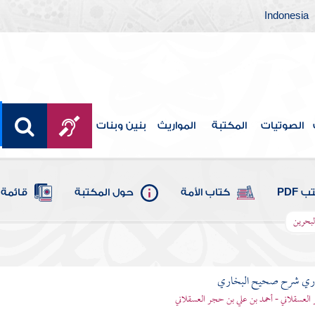
Indonesia
الصوتيات
المكتبة
المواريث
بنين وبنات
 PDF
كتاب الأمة
حول المكتبة
قائمة 
لبحرين
باري شرح صحيح البخاري
العسقلاني - أحمد بن علي بن حجر العسقلاني