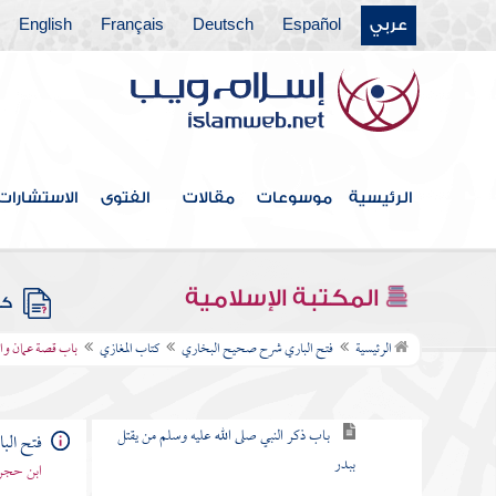
عربي
Español
Deutsch
Français
English
كتاب الجزية
كتاب بدء الخلق
كتاب أحاديث الأنبياء
كتاب المناقب
الرئيسية
موسوعات
مقالات
الفتوى
الاستشارات
كتاب فضائل الصحابة
كتاب مناقب الأنصار
المكتبة الإسلامية
كتب
كتاب المغازي
الرئيسية
فتح الباري شرح صحيح البخاري
كتاب المغازي
باب قصة عمان وا
باب غزوة العشيرة أو العسيرة
باب ذكر النبي صلى الله عليه وسلم من يقتل
فتح ال
ببدر
ابن حجر 