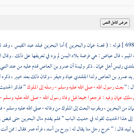
قوله : ( قصة
عمان
والبحرين
) أما
البحرين
فبلد
عبد القيس
، وقد ت
الميم ، قال
عياض
: هي فرضة بلاد
اليمن
لم يزد في تعريفها على ذلك . وقال
ا
لندي
رئيس
أهل
عمان
. ذكر
وثيمة
أن
عمرو بن العاص
قدم عليه من عند النبي
 يد
عمرو بن العاص
ولدا
الجلندي
عياذ
وجيفر
، وكان ذلك بعد
خيبر
، ذكره
أ
ل : "
بعث رسول الله - صلى الله عليه وسلم - رسله إلى الملوك
" فذكر الحديث 
ي
ملك
عمان
وفيه : فرجعوا جميعا قبل وفاة رسول الله - صلى الله عليه وسلم -
مان
من
البحرين
، وبقرب البعث إلى الملوك من وفاته - صلى الله عليه وسلم - 
ة إلى هذا الحديث لقوله في حديث الباب " فلم يقدم مال
البحرين
حتى قبض رس
ي لبيد
قال : " خرج رجل منا يقال له :
بيرح بن أسد
، فرآه
عمر
فقال : ممن أنت 