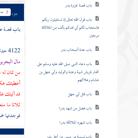
باب قصة غزوة بدر
جزء
7
باب قول الله تعالى إذ تستغيثون ربكم
فاستجاب لكم أني ممدكم بألف من الملائكة
باب قصة
عم
مردفين
باب عدة أصحاب بدر
4122 حدثنا
مال
البحري
باب دعاء النبي صلى الله عليه وسلم على
من كان له ع
كفار قريش شيبة وعتبة والوليد وأبي جهل بن
هشام وهلاكهم
أعطيتك هكذ
قد أتيتك فل
باب قتل أبي جهل
ثلاثا ما من
باب فضل من شهد بدرا
فوجدتها خمس
باب شهود الملائكة بدرا
باب تسمية من سمي من أهل بدر