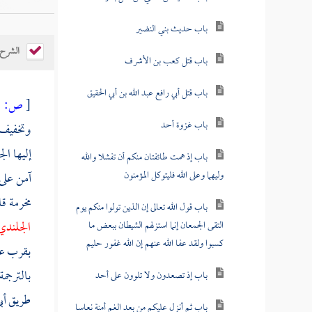
باب حديث بني النضير
الشرح
باب قتل كعب بن الأشرف
باب قتل أبي رافع عبد الله بن أبي الحقيق
[
ص:
698 ]
باب غزوة أحد
وتخفيف 
إليها
الج
باب إذ همت طائفتان منكم أن تفشلا والله
وليهما وعلى الله فليتوكل المؤمنون
آمن على
مخرمة
قا
باب قول الله تعالى إن الذين تولوا منكم يوم
الجلند
التقى الجمعان إنما استزلهم الشيطان ببعض ما
كسبوا ولقد عفا الله عنهم إن الله غفور حليم
بقرب
ع
بالترجم
باب إذ تصعدون ولا تلوون على أحد
طريق
أب
باب ثم أنزل عليكم من بعد الغم أمنة نعاسا