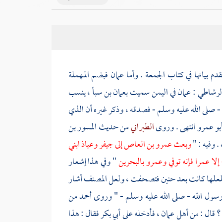
قدم بيانها في كتاب الجمعة . وأما
عمان
فبضم المهملة
لرشاطي
:
عمان
في
اليمن
سميت
بعمان بن سبأ
، ينسب
 - صلى الله عليه وسلم - فصدقه ، وذكر غيره أن الذي
بو عمرو
انتهى . وروى
الطبراني
من حديث
المسور بن
. وفيه : "
وبعث
عمرو بن العاص
إلى
جيفر
وعياذ ابني
 إلا
عمرا
فإنه توفي
وعمرو
بالبحرين
" وفي هذا إشعار
فلعلها كانت بعد
حنين
فتصحفت ، ولعل المصنف أشار
ول الله - صلى الله عليه وسلم - " وروى
أحمد
من
؟ قال : من
أهل
عمان
، فأدخله على
أبي بكر
فقال : هذا