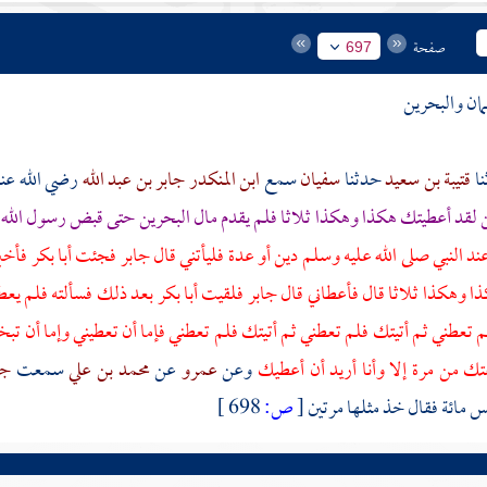
صفحة
697
ان
والبحرين
قتيبة بن سعيد
حدثنا
سفيان
سمع
ابن المنكدر
جابر بن عبد الله
رضي الله عنه
ن
لقد أعطيتك هكذا وهكذا ثلاثا فلم يقدم مال
البحرين
حتى قبض رسول الله ص
ند النبي صلى الله عليه وسلم دين أو عدة فليأتني قال
جابر
فجئت
أبا بكر
فأخبر
ا وهكذا ثلاثا قال فأعطاني قال
جابر
فلقيت
أبا بكر
بعد ذلك فسألته فلم يعطني
م تعطني ثم أتيتك فلم تعطني ثم أتيتك فلم تعطني فإما أن تعطيني وإما أن تب
عتك من مرة إلا وأنا أريد أن أعطيك
وعن
عمرو
عن
محمد بن علي
سمعت
جا
 مائة فقال خذ مثلها مرتين
[
ص:
698 ]