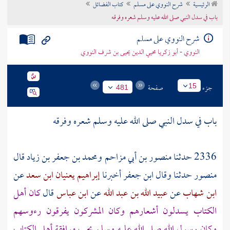
الرئيسية
شرح النووي على مسلم
كتاب الفضائل
تراجم الأعلام
باب في سدل النبي صلى الله عليه وسلم شعره وفرقه
شرح النووي على مسلم
النووي - أبو زكريا محيي الدين يحيى بن شرف النووي
جزء
صفحة
15
481
باب في سدل النبي صلى الله عليه وسلم شعره وفرقه
2336 حدثنا
منصور بن أبي مزاحم
ومحمد بن جعفر بن زياد
قال
منصور
حدثنا وقال
ابن جعفر
أخبرنا
إبراهيم يعنيان ابن سعد
عن
ابن شهاب
عن
عبيد الله بن عبد الله
عن
ابن عباس
قال
كان
أهل
الكتاب
يسدلون أشعارهم وكان المشركون يفرقون رءوسهم
وكان رسول الله صلى الله عليه وسلم يحب موافقة
أهل الكتاب