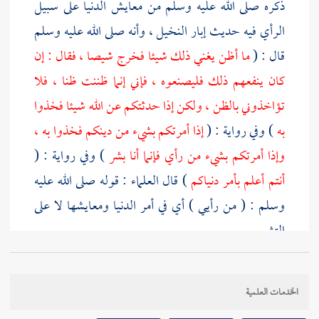
ذكره صلى الله عليه وسلم من معايش الدنيا على سبيل
الرأي فيه حديث إبار النخيل ، وأنه صلى الله عليه وسلم
قال : (
ما أظن يغني ذلك شيئا فخرج شيصا ، فقال : إن
كان ينفعهم ذلك فليصنعوه ، فإني إنما ظننت ظنا ، فلا
تؤاخذوني بالظن ، ولكن إذا حدثتكم عن الله شيئا فخذوا
به
) وفي رواية : (
إذا أمرتكم بشيء من دينكم فخذوا به ،
وإذا أمرتكم بشيء من رأي فإنما أنا بشر
) وفي رواية : (
أنتم أعلم بأمر دنياكم
) قال العلماء : قوله صلى الله عليه
وسلم : ( من رأيي ) أي في أمر الدنيا ومعايشها لا على
التشريع .
فأما
ما قاله باجتهاده صلى الله عليه وسلم ، ورآه شرعا
الخدمات العلمية
يجب العمل به ، وليس إبار النخل من هذا النوع ، بل من