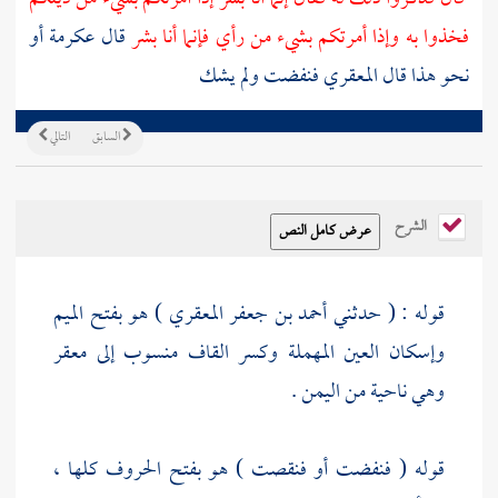
فخذوا به وإذا أمرتكم بشيء من رأي فإنما أنا بشر
قال
عكرمة
أو
نحو هذا قال
المعقري
فنفضت ولم يشك
السابق
التالي
الشرح
قوله : ( حدثني
أحمد بن جعفر المعقري
) هو بفتح الميم
وإسكان العين المهملة وكسر القاف منسوب إلى
معقر
وهي ناحية من
اليمن
.
قوله ( فنفضت أو فنقصت ) هو بفتح الحروف كلها ،