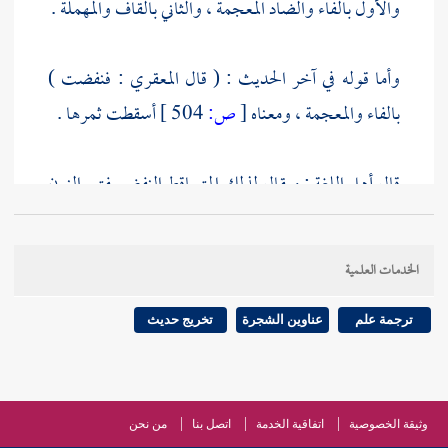
والأول بالفاء والضاد المعجمة ، والثاني بالقاف والمهملة .
وأما قوله في آخر الحديث : ( قال
المعقري
: فنفضت )
بالفاء والمعجمة ، ومعناه
[
ص:
504 ]
أسقطت ثمرها .
قال أهل اللغة : ويقال لذلك المتساقط النفض بفتح النون
والفاء بمعنى المنفوض ، كالخبط بمعنى المخبوط .
وأنفض القوم فني زادهم .
الخدمات العلمية
ترجمة علم
عناوين الشجرة
تخريج حديث
وثيقة الخصوصية
اتفاقية الخدمة
اتصل بنا
من نحن