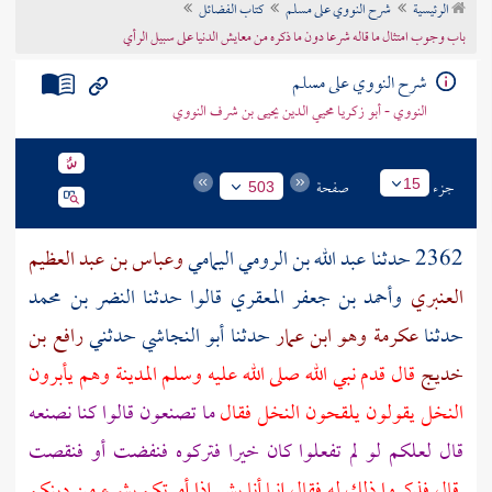
الرئيسية
شرح النووي على مسلم
كتاب الفضائل
تراجم الأعلام
باب وجوب امتثال ما قاله شرعا دون ما ذكره من معايش الدنيا على سبيل الرأي
شرح النووي على مسلم
النووي - أبو زكريا محيي الدين يحيى بن شرف النووي
جزء
صفحة
15
503
2362 حدثنا
عبد الله بن الرومي اليمامي
وعباس بن عبد العظيم
العنبري
وأحمد بن جعفر المعقري
قالوا حدثنا
النضر بن محمد
حدثنا
عكرمة وهو ابن عمار
حدثنا
أبو النجاشي
حدثني
رافع بن
خديج
قال قدم نبي الله صلى الله عليه وسلم
المدينة
وهم يأبرون
النخل يقولون يلقحون النخل فقال
ما تصنعون قالوا كنا نصنعه
قال لعلكم لو لم تفعلوا كان خيرا فتركوه فنفضت أو فنقصت
قال فذكروا ذلك له فقال إنما أنا بشر إذا أمرتكم بشيء من دينكم