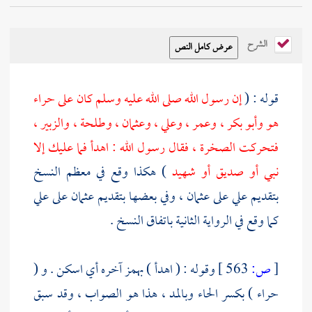
الشرح
قوله : (
إن رسول الله صلى الله عليه وسلم كان على
حراء
هو
وأبو بكر
،
وعمر
،
وعلي
،
وعثمان
،
وطلحة
،
والزبير
،
فتحركت الصخرة ، فقال رسول الله : اهدأ فما عليك إلا
نبي أو صديق أو شهيد
) هكذا وقع في معظم النسخ
بتقديم
علي
على
عثمان
، وفي بعضها بتقديم
عثمان
على
علي
كما وقع في الرواية الثانية باتفاق النسخ .
[
ص:
563 ]
وقوله : ( اهدأ ) بهمز آخره أي اسكن . و (
حراء ) بكسر الحاء وبالمد ، هذا هو الصواب ، وقد سبق