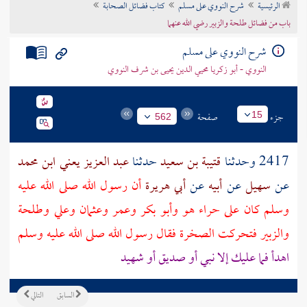
الرئيسية
شرح النووي على مسلم
كتاب فضائل الصحابة
تراجم الأعلام
باب من فضائل طلحة والزبير رضي الله عنهما
شرح النووي على مسلم
النووي - أبو زكريا محيي الدين يحيى بن شرف النووي
جزء
صفحة
15
562
2417 وحدثنا
قتيبة بن سعيد
حدثنا
عبد العزيز يعني ابن محمد
عن
سهيل
عن
أبيه
عن
أبي هريرة
أن رسول الله صلى الله عليه
وسلم كان على
حراء
هو
وأبو بكر
وعمر
وعثمان
وعلي
وطلحة
والزبير
فتحركت الصخرة فقال رسول الله صلى الله عليه وسلم
اهدأ فما عليك إلا نبي أو صديق أو شهيد
السابق
التالي