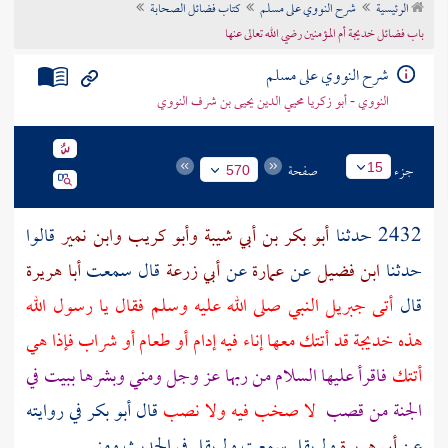
الرئيسية
شرح النووي على مسلم
كتاب فضائل الصحابة
تراجم الأعلام
باب فضائل خديجة أم المؤمنين رضي الله تعالى عنها
شرح النووي على مسلم
النووي - أبو زكريا محيي الدين يحيى بن شرف النووي
جزء
صفحة
15
570
2432 حدثنا
أبو بكر بن أبي شيبة
وأبو كريب
وابن نمير
قالوا
حدثنا
ابن فضيل
عن
عمارة
عن
أبي زرعة
قال سمعت
أبا هريرة
قال
أتى
جبريل
النبي صلى الله عليه وسلم فقال يا رسول الله
هذه
خديجة
قد أتتك معها إناء فيه إدام أو طعام أو شراب فإذا هي
أتتك
فاقرأ عليها السلام من ربها عز وجل ومني وبشرها ببيت في
الجنة من قصب
لا صخب فيه ولا نصب
قال
أبو بكر
في روايته
عن
أبي هريرة
ولم يقل سمعت ولم يقل في الحديث ومني