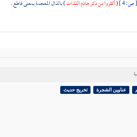
ص:
4 ]
(
أكثروا من ذكر هاذم اللذات
) بالذال المعجمة بمعنى قاطع .
ية
عناوين الشجرة
تخريج حديث