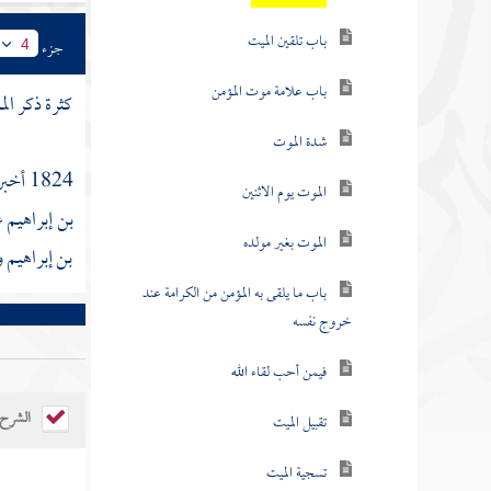
باب تلقين الميت
جزء
4
باب علامة موت المؤمن
كثرة ذكر ال
شدة الموت
1824 أخبرنا
الموت يوم الاثنين
بن إبراهيم
ع
الموت بغير مولده
بن إبراهيم
و
باب ما يلقى به المؤمن من الكرامة عند
خروج نفسه
فيمن أحب لقاء الله
الشرح
تقبيل الميت
تسجية الميت