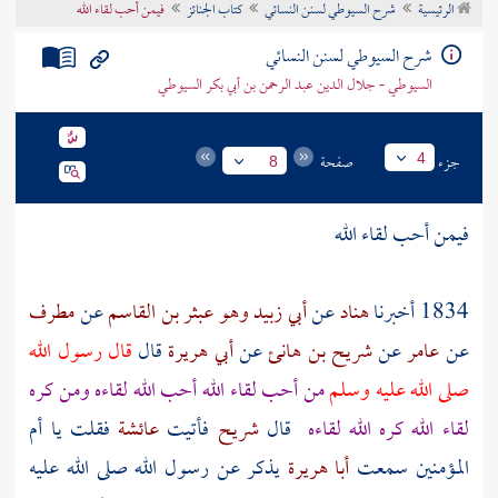
الرئيسية
شرح السيوطي لسنن النسائي
كتاب الجنائز
فيمن أحب لقاء الله
تراجم الأعلام
شرح السيوطي لسنن النسائي
السيوطي - جلال الدين عبد الرحمن بن أبي بكر السيوطي
جزء
صفحة
4
8
فيمن أحب لقاء الله
1834 أخبرنا
هناد
عن
أبي زبيد وهو عبثر بن القاسم
عن
مطرف
عن
عامر
عن
شريح بن هانئ
عن
أبي هريرة
قال
قال رسول الله
صلى الله عليه وسلم
من أحب لقاء الله أحب الله لقاءه ومن كره
لقاء الله كره الله لقاءه
قال
شريح
فأتيت
عائشة
فقلت يا أم
المؤمنين سمعت
أبا هريرة
يذكر عن رسول الله صلى الله عليه