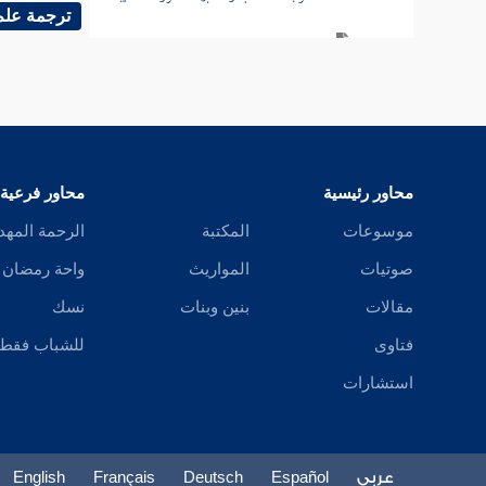
ترجمة علم
ثواب من صبر واحتسب
باب ثواب من احتسب ثلاثة من صلبه
من يتوفى له ثلاثة
من قدم ثلاثة
محاور رئيسية
محاور فرعية
موسوعات
المكتبة
الرحمة المهد
باب النعي
صوتيات
المواريث
واحة رمضان
غسل الميت بالماء والسدر
مقالات
بنين وبنات
نسك
غسل الميت بالحميم
فتاوى
للشباب فقط
استشارات
نقض رأس الميت
ميامن الميت ومواضع الوضوء منه
عربي
Español
Deutsch
Français
English