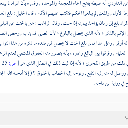
ن
الداودي
أنه ضبطه بفتح الخاء المعجمة والموحدة , وفسره بأن المراد لم يبل
 الأول , والمعنى لم يبلغوا الحكم فتكتب عليهم الآثام ، قال
الخليل
: بلغ الغ
لمراد بلغ إلى زمان يؤاخذ بيمينه إذا حنث , وقال
الراغب
: عبر بالحنث عن البلوغ
لإثم بالذكر ؛ لأنه الذي يحصل بالبلوغ ؛ لأن الصبي قد يثاب , وخص الصغي
 له أوفر , وعلى هذا فمن بلغ الحنث لا يحصل لمن فقده ما ذكره من هذا الثوا
العلماء , وفرقوا بين البالغ وغيره ، بأنه يتصور منه العقوق المقتضي لعدم ال
في ذلك من طريق
الفحوى ؛
لأنه إذا ثبت ذلك في الطفل الذي هو
[
ص:
25 ]
ووصل له منه إليه النفع , وتوجه إليه الخطاب بالحقوق ؟ ( إلا أدخله الله الج
 في رواية
ابن ماجه
.
ية