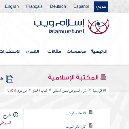
كتاب تقصير الصلاة في السفر
عربي
Español
Deutsch
Français
English
كتاب الكسوف
كتاب الاستسقاء
كتاب صلاة الخوف
الرئيسية
موسوعات
مقالات
الفتوى
الاستشارات
كتاب صلاة العيدين
كتاب قيام الليل وتطوع النهار
المكتبة الإسلامية
كتب
كتاب الجنائز
الرئيسية
شرح السيوطي لسنن النسائي
كتاب الجنائز
من يتوفى له ثلاثة
باب تمني الموت
الدعاء بالموت
شرح الس
السيوطي 
كثرة ذكر الموت