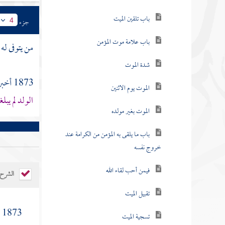
باب تلقين الميت
جزء
4
باب علامة موت المؤمن
من يتوفى له 
شدة الموت
1873 أخبرنا
الموت يوم الاثنين
الولد لم يبلغ
الموت بغير مولده
باب ما يلقى به المؤمن من الكرامة عند
خروج نفسه
فيمن أحب لقاء الله
الشرح
تقبيل الميت
[
1873
تسجية الميت