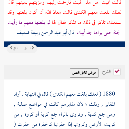
قالت أتيت أهل هذا الميت فترحمت إليهم وعزيتهم بميتهم قال
لعلك بلغت معهم الكدى قالت معاذ الله أن أكون بلغتها وقد
سمعتك تذكر في ذلك ما تذكر فقال لها
لو بلغتها معهم ما رأيت
الجنة حتى يراها جد أبيك
قال أبو عبد الرحمن
ربيعة
ضعيف
السابق
التالي
الشرح
1880 ( لعلك بلغت معهم
الكدى
) قال في النهاية : أراد
المقابر , وذلك ؛ لأن مقابرهم كانت في مواضع صلبة ,
وهي جمع كدية , وتروى بالراء جمع كرية أو كروة , من
كريت الأرض وكروتها إذا حفرتها كالحفرة من حفرت (