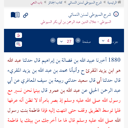
الرئيسية
شرح السيوطي لسنن النسائي
كتاب الجنائز
باب النعي
تراجم الأعلام
شرح السيوطي لسنن النسائي
السيوطي - جلال الدين عبد الرحمن بن أبي بكر السيوطي
جزء
صفحة
4
27
1880 أخبرنا
عبيد الله بن فضالة بن إبراهيم
قال حدثنا
عبد الله
هو ابن يزيد المقرئ
ح وأنبأنا
محمد بن عبد الله بن يزيد المقريء
قال حدثنا
أبي
قال
سعيد
حدثني
ربيعة بن سيف المعافري
عن
أبي
عبد الرحمن الحبلي
عن
عبد الله بن عمرو
قال
بينما نحن نسير مع
رسول الله صلى الله عليه وسلم إذ بصر بامرأة لا تظن أنه عرفها
فلما توسط الطريق وقف حتى انتهت إليه فإذا
فاطمة بنت رسول
الله
صلى الله عليه وسلم قال لها ما أخرجك من بيتك يا
فاطمة