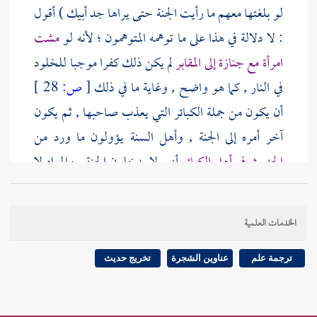
لو بلغتها معهم ما رأيت الجنة حتى يراها جد أبيك ) أقول
: لا دلالة في هذا على ما توهمه المتوهمون ؛ لأنه لو
مشت
امرأة مع جنازة إلى المقابر
لم يكن ذلك كفرا موجبا للخلود
في النار , كما هو واضح , وغاية ما في ذلك
[
ص:
28 ]
أن يكون من جملة الكبائر التي يعذب صاحبها , ثم يكون
آخر أمره إلى الجنة , وأهل السنة يؤولون ما ورد من
الحديث في أهل الكبائر
أنهم لا يدخلون الجنة , والمراد لا
يدخلونها مع السابقين الذين يدخلونها أولا بغير عذاب ,
فأكثر ما يدل الحديث المذكور على أنها لو بلغت معهم
الخدمات العلمية
الكدى لم تر الجنة مع السابقين , بل يتقدم ذلك عذاب , أو
شدة , أو ما شاء الله من أنواع المشاق , ثم يؤول أمرها إلى
ترجمة علم
عناوين الشجرة
تخريج حديث
دخول الجنة قطعا , ويكون المعنى به كذلك لا ترى الجنة
مع السابقين , بل يتقدم ذلك الامتحان وحده , أو مع