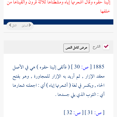
إلينا حقوه وقال أشعرنها إياه ومشطناها ثلاثة قرون وألقيناها من
خلفها
السابق
التالي
الشرح
1885
[
ص:
30 ]
( فألقى إلينا حقوه ) هي في الأصل
معقد الإزار , ثم أريد به الإزار للمجاورة , وهو بفتح
الحاء , وبكسر في لغة ( أشعرنها إياه ) أي : اجعلنه شعارها
أي : الثوب الذي يلي جسدها .
[
ص:
31 ]
[
ص:
32 ]