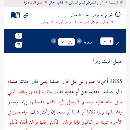
الرئيسية
شرح السيوطي لسنن النسائي
كتاب الجنائز
غسل الميت وترا
تراجم الأعلام
شرح السيوطي لسنن النسائي
السيوطي - جلال الدين عبد الرحمن بن أبي بكر السيوطي
جزء
صفحة
4
29
غسل الميت وترا
1885 أخبرنا
عمرو بن علي
قال حدثنا
يحيى
قال حدثنا
هشام
قال حدثتنا
حفصة
عن
أم عطية
قالت
ماتت إحدى بنات النبي
صلى الله عليه وسلم فأرسل إلينا فقال
اغسلنها بماء وسدر
واغسلنها وترا ثلاثا أو خمسا أو سبعا إن رأيتن ذلك
واجعلن في
الآخرة شيئا من كافور فإذا فرغتن فآذنني فلما فرغنا آذناه فألقى