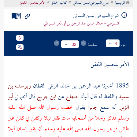
الرئيسية
شرح السيوطي لسنن النسائي
كتاب الجنائز
الأمر بتحسين الكفن
تراجم الأعلام
شرح السيوطي لسنن النسائي
السيوطي - جلال الدين عبد الرحمن بن أبي بكر السيوطي
جزء
صفحة
4
32
الأمر بتحسين الكفن
1895 أخبرنا
عبد الرحمن بن خالد الرقي القطان
ويوسف بن
سعيد
واللفظ له قال أنبأنا
حجاج
عن
ابن جريج
قال أخبرني
أبو
الزبير
أنه سمع
جابرا
يقول
خطب رسول الله صلى الله عليه
وسلم فذكر رجلا من أصحابه مات فقبر ليلا وكفن في كفن غير
طائل فزجر رسول الله صلى الله عليه وسلم أن يقبر إنسان ليلا