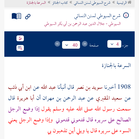
الرئيسية
شرح السيوطي لسنن النسائي
كتاب الجنائز
السرعة بالجنازة
تراجم الأعلام
شرح السيوطي لسنن النسائي
السيوطي - جلال الدين عبد الرحمن بن أبي بكر السيوطي
جزء
صفحة
4
40
السرعة بالجنازة
1908 أخبرنا
سويد بن نصر
قال أنبأنا
عبد الله
عن
ابن أبي ذئب
عن
سعيد المقبري
عن
عبد الرحمن بن مهران
أن
أبا هريرة
قال
سمعت رسول الله صلى الله عليه وسلم يقول
إذا وضع الرجل
الصالح على سريره قال قدموني قدموني
وإذا وضع الرجل يعني
السوء على سريره قال يا ويلي أين تذهبون بي