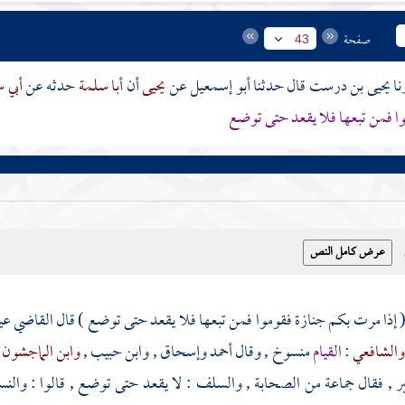
صفحة
43
يحيى بن درست
قال حدثنا
أبو إسمعيل
عن
يحيى
أن
أبا سلمة
حدثه عن
أبي 
ا فمن تبعها فلا يقعد حتى توضع
القاضي ع
الشافعي
:
القيام
منسوخ , وقال
أحمد
وإسحاق
,
وابن حبيب
,
وابن الماجشون
بر , فقال جماعة من الصحابة , والسلف : لا يقعد حتى توضع , قالوا : والنسخ