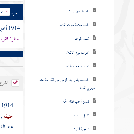
باب تلقين الميت
جزء
4
باب علامة موت المؤمن
1914 أخبرنا
جنازة فقومو
شدة الموت
الموت يوم الاثنين
الموت بغير مولده
باب ما يلقى به المؤمن من الكرامة عند
الشرح
خروج نفسه
فيمن أحب لقاء الله
1914 ( إذا مرت بكم جنازة فقوموا فمن تبعها فلا يقعد حتى توضع ) قال
تقبيل الميت
حنيفة
,
و
عند الق
تسجية الميت