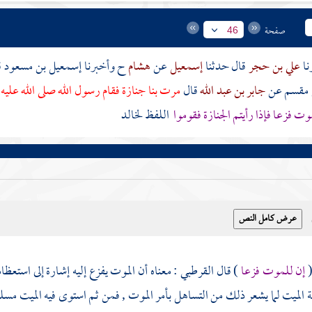
صفحة
46
علي بن حجر
قال حدثنا
إسمعيل
عن
هشام
ح وأخبرنا
إسمعيل بن مسعود
ق
ن مقسم
عن
جابر بن عبد الله
قال
مرت بنا جنازة فقام رسول الله صلى الله عليه 
وت فزعا فإذا رأيتم الجنازة فقوموا
اللفظ
لخالد
إن للموت فزعا
) قال
القرطبي
: معناه أن الموت يفزع إليه إشارة إلى استعظ
 الميت لما يشعر ذلك من التساهل بأمر الموت , فمن ثم استوى فيه الميت مسل