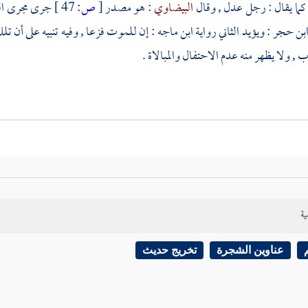
 كما يقال : رجل عدل , وقال
البيضاوي
: هو مصدر
[
ص:
47 ]
جرى مجرى الو
ابن حجر
: ويؤيد الثاني رواية
ابن ماجه
: إن للموت فزعا , وفيه تنبيه على أن تل
 ولا يظهر منه عدم الاحتفال والمبالاة .
ية
عناوين الشجرة
تخريج حديث