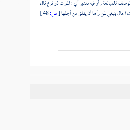
صف للمبالغة , أو فيه تقدير أي : الموت ذو فزع قال
ك الحال ينبغي لمن رآها أن يقلق من أجلها
[
ص:
48 ]