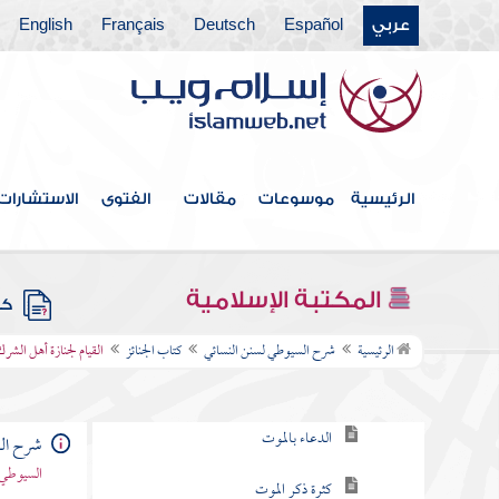
كتاب تقصير الصلاة في السفر
عربي
Español
Deutsch
Français
English
كتاب الكسوف
كتاب الاستسقاء
كتاب صلاة الخوف
الرئيسية
موسوعات
مقالات
الفتوى
الاستشارات
كتاب صلاة العيدين
كتاب قيام الليل وتطوع النهار
المكتبة الإسلامية
كتب
كتاب الجنائز
الرئيسية
شرح السيوطي لسنن النسائي
كتاب الجنائز
القيام لجنازة أهل الشرك
باب تمني الموت
الدعاء بالموت
شرح الس
السيوطي 
كثرة ذكر الموت