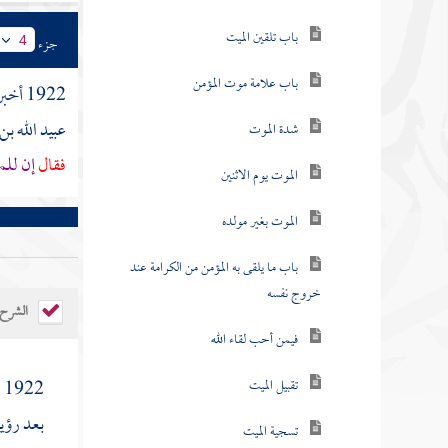
باب تلقين الميت
جزء
4
باب علامة موت المؤمن
1922 أخبرنا
عبيد الله ب
شدة الموت
فقال
إن للم
الموت يوم الاثنين
الموت بغير مولده
باب ما يلقى به المؤمن من الكرامة عند
خروج نفسه
الشرح
فيمن أحب لقاء الله
تقبيل الميت
1922 (
بعد رؤية
تسجية الميت