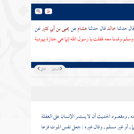
ال حدثنا
خالد
قال حدثنا
هشام
عن
يحيى بن أبي كثير
عن
وسلم وقمنا معه فقلت يا رسول الله إنما هي جنازة يهودية
السابق
التالي
امه , ومقصود الحديث أن لا يستمر الإنسان على الغفلة
ما , أو غير مسلم , وقال غيره : جعل نفس الموت فزعا