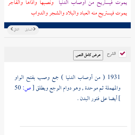
يموت فيستريح من أوصاب الدنيا
ونصبها وأذاها والفاجر
يموت فيستريح منه العباد والبلاد والشجر والدواب
السابق
التالي
الشرح
1931 ( من أوصاب الدنيا ) جمع وصب بفتح الواو
والمهملة ثم موحدة , وهو دوام الوجع ويطلق
[
ص:
50
]
أيضا على فتور البدن .