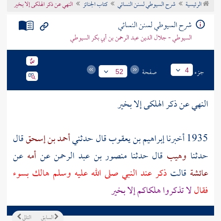
الرئيسية
شرح السيوطي لسنن النسائي
كتاب الجنائز
النهي عن ذكر الهلكى إلا بخير
تراجم الأعلام
شرح السيوطي لسنن النسائي
السيوطي - جلال الدين عبد الرحمن بن أبي بكر السيوطي
جزء
صفحة
4
52
النهي عن ذكر الهلكى إلا بخير
1935 أخبرنا
إبراهيم بن يعقوب
قال حدثني
أحمد بن إسحق
قال
حدثنا
وهيب
قال حدثنا
منصور بن عبد الرحمن
عن
أمه
عن
عائشة
قالت
ذكر عند النبي صلى الله عليه وسلم هالك بسوء
فقال
لا تذكروا هلكاكم إلا بخير
السابق
التالي