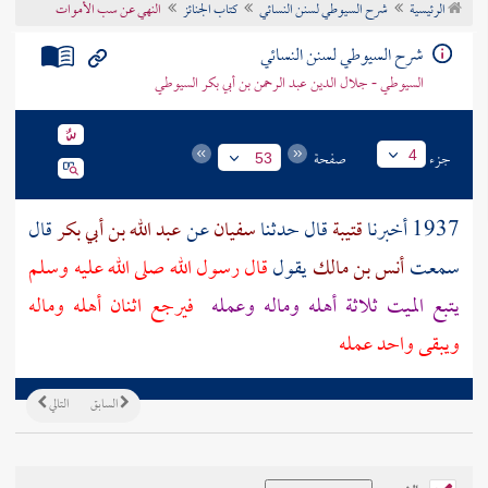
الرئيسية
شرح السيوطي لسنن النسائي
كتاب الجنائز
النهي عن سب الأموات
تراجم الأعلام
شرح السيوطي لسنن النسائي
السيوطي - جلال الدين عبد الرحمن بن أبي بكر السيوطي
جزء
صفحة
4
53
1937 أخبرنا
قتيبة
قال حدثنا
سفيان
عن
عبد الله بن أبي بكر
قال
سمعت
أنس بن مالك
يقول
قال رسول الله صلى الله عليه وسلم
يتبع الميت ثلاثة أهله وماله وعمله
فيرجع اثنان أهله وماله
ويبقى واحد عمله
السابق
التالي