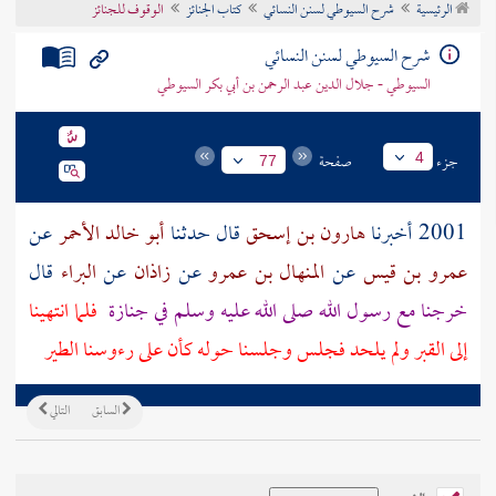
الرئيسية
شرح السيوطي لسنن النسائي
كتاب الجنائز
الوقوف للجنائز
تراجم الأعلام
شرح السيوطي لسنن النسائي
السيوطي - جلال الدين عبد الرحمن بن أبي بكر السيوطي
جزء
صفحة
4
77
2001 أخبرنا
هارون بن إسحق
قال حدثنا
أبو خالد الأحمر
عن
عمرو بن قيس
عن
المنهال بن عمرو
عن
زاذان
عن
البراء
قال
خرجنا مع رسول الله صلى الله عليه وسلم في جنازة
فلما انتهينا
إلى القبر ولم يلحد فجلس وجلسنا حوله كأن على رءوسنا الطير
السابق
التالي