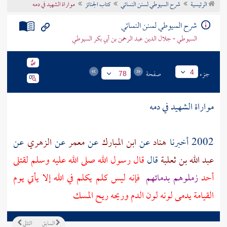
الرئيسية
شرح السيوطي لسنن النسائي
كتاب الجنائز
مواراة الشهيد في دمه
تراجم الأعلام
شرح السيوطي لسنن النسائي
السيوطي - جلال الدين عبد الرحمن بن أبي بكر السيوطي
جزء
صفحة
4
78
مواراة الشهيد في دمه
2002 أخبرنا
هناد
عن
ابن المبارك
عن
معمر
عن
الزهري
عن
عبد الله بن ثعلبة
قال
قال رسول الله صلى الله عليه وسلم لقتلى
أحد
زملوهم بدمائهم
فإنه ليس كلم يكلم في الله إلا يأتي يوم
القيامة يدمى لونه لون الدم وريحه ريح المسك
السابق
التالي