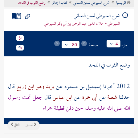
الرئيسية
شرح السيوطي لسنن النسائي
كتاب الجنائز
وضع الثوب في اللحد
تراجم الأعلام
شرح السيوطي لسنن النسائي
السيوطي - جلال الدين عبد الرحمن بن أبي بكر السيوطي
جزء
صفحة
4
80
وضع الثوب في اللحد
2012 أخبرنا
إسمعيل بن مسعود
عن
يزيد وهو ابن زريع
قال
حدثنا
شعبة
عن
أبي جمرة
عن
ابن عباس
قال
جعل تحت رسول
الله صلى الله عليه وسلم حين دفن قطيفة حمراء
السابق
التالي