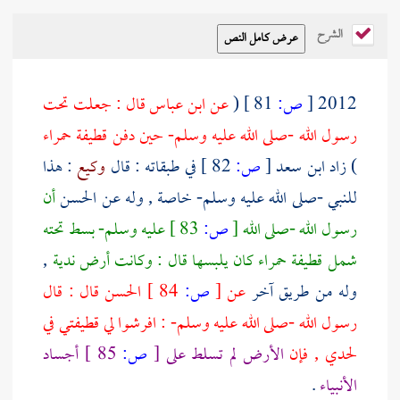
الشرح
2012
[
ص:
81 ]
(
عن
ابن عباس
قال : جعلت تحت
رسول الله -صلى الله عليه وسلم- حين دفن قطيفة حمراء
) زاد
ابن سعد
[
ص:
82 ]
في طبقاته : قال
وكيع
: هذا
للنبي -صلى الله عليه وسلم- خاصة , وله عن
الحسن
أن
رسول الله -صلى الله
[
ص:
83 ]
عليه وسلم- بسط تحته
شمل قطيفة حمراء كان يلبسها قال : وكانت أرض ندية
,
وله من طريق آخر
عن
[
ص:
84 ]
الحسن
قال : قال
رسول الله -صلى الله عليه وسلم- : افرشوا لي قطيفتي في
لحدي , فإن
الأرض لم تسلط على
[
ص:
85 ]
أجساد
الأنبياء
.