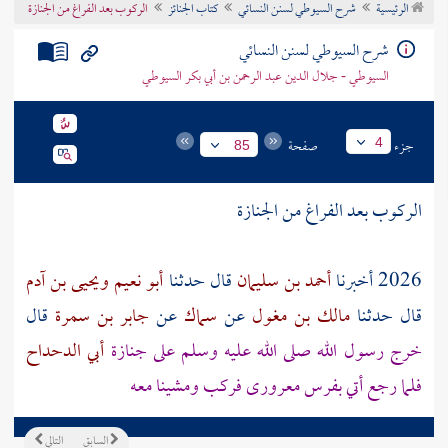
الرئيسية
شرح السيوطي لسنن النسائي
كتاب الجنائز
الركوب بعد الفراغ من الجنازة
تراجم الأعلام
شرح السيوطي لسنن النسائي
السيوطي - جلال الدين عبد الرحمن بن أبي بكر السيوطي
جزء
صفحة
4
85
الركوب بعد الفراغ من الجنازة
2026 أخبرنا
أحمد بن سليمان
قال حدثنا
أبو نعيم
ويحيى بن آدم
قال حدثنا
مالك بن مغول
عن
سماك
عن
جابر بن سمرة
قال
خرج رسول الله صلى الله عليه وسلم على جنازة
أبي الدحداح
فلما رجع أتي بفرس معرورى فركب ومشينا معه
السابق
التالي