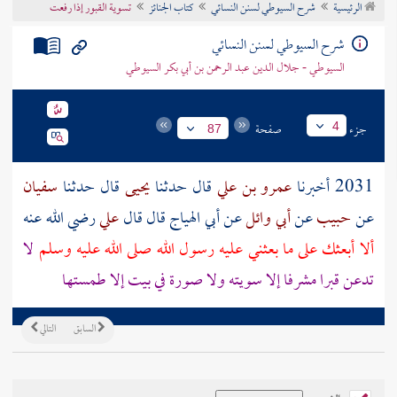
الرئيسية
شرح السيوطي لسنن النسائي
كتاب الجنائز
تسوية القبور إذا رفعت
تراجم الأعلام
شرح السيوطي لسنن النسائي
السيوطي - جلال الدين عبد الرحمن بن أبي بكر السيوطي
جزء
صفحة
4
87
2031 أخبرنا
عمرو بن علي
قال حدثنا
يحيى
قال حدثنا
سفيان
عن
حبيب
عن
أبي وائل
عن
أبي الهياج
قال قال
علي
رضي الله عنه
ألا أبعثك على ما بعثني عليه رسول الله صلى الله عليه وسلم
لا
تدعن قبرا مشرفا إلا سويته ولا صورة في بيت إلا طمستها
السابق
التالي