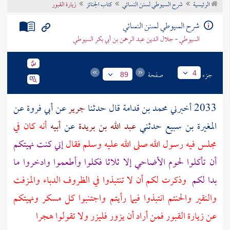
الرئيسية
شرح السيوطي لسنن النسائي
كتاب الجنائز
زيارة القبور
تراجم الأعلام
شرح السيوطي لسنن النسائي
السيوطي - جلال الدين عبد الرحمن بن أبي بكر السيوطي
جزء
صفحة
4
89
2033 أخبرني
محمد بن قدامة
قال حدثنا
جرير
عن
أبي فروة
عن
المغيرة بن سبيع
حدثني
عبد الله بن بريدة
عن
أبيه
أنه كان في
مجلس فيه رسول الله صلى الله عليه وسلم فقال
إني كنت نهيتكم
أن تأكلوا لحوم الأضاحي إلا ثلاثا فكلوا وأطعموا وادخروا ما
بدا لكم
وذكرت لكم أن لا تنتبذوا في الظروف الدباء والمزفت
والنقير والحنتم انتبذوا فيما رأيتم واجتنبوا كل مسكر ونهيتكم
عن زيارة القبور فمن أراد أن يزور فليزر ولا تقولوا هجرا