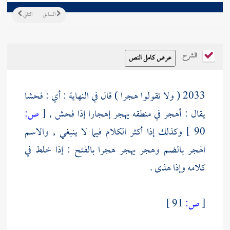
السابق
التالي
الشرح
2033 ( ولا تقولوا هجرا ) قال في النهاية : أي : فحشا
يقال : أهجر في منطقه يهجر إهجارا إذا فحش ,
[
ص:
90 ]
وكذلك إذا أكثر الكلام فيما لا ينبغي , والاسم
الهجر بالضم وهجر يهجر هجرا بالفتح : إذا خلط في
كلامه وإذا هذى .
[
ص:
91 ]