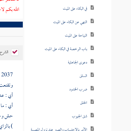
الله بكم لا
في البكاء على الميت
النهي عن البكاء على الميت
النياحة على الميت
باب الرخصة في البكاء على الميت
الشرح
دعوى الجاهلية
[
2037
السلق
وتقنعت 
ضرب الخدود
أي : عد
الحلق
أي : ما
حش وحشيا
شق الجيوب
) بالزا
الأمر بالاحتساب والصبر عند نزول المصيبة