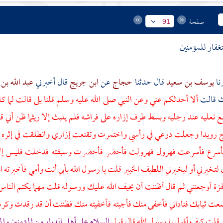
صفحة
91
تغفار للمؤمنين
يوسف بن سعيد
قال حدثنا
حجاج
عن
ابن جريج
قال أخبرني
عبد الله بن 
 قالت
ألا أحدثكم عني وعن النبي صلى الله عليه وسلم قلنا بلى قالت لما ك
نعليه عند رجليه وبسط طرف إزاره على فراشه فلم يلبث إلا ريثما ظن أني ق
 رويدا وجعلت درعي في رأسي واختمرت وتقنعت إزاري وانطلقت في إثره
أسرع فأسرعت فهرول فهرولت فأحضر فأحضرت وسبقته فدخلت فليس إلا
 لتخبرني أو ليخبرني اللطيف الخبير قلت يا رسول الله بأبي أنت وأمي فأخبرته 
ة أوجعتني ثم قال أظننت أن يحيف الله عليك ورسوله قلت مهما يكتم الناس 
عت ثيابك فناداني فأخفى منك فأجبته فأخفيته منك فظننت أن قد رقدت وك
 قلت كيف أقول يا رسول الله قال قولي
السلام على أهل الديار من المؤمنين وا