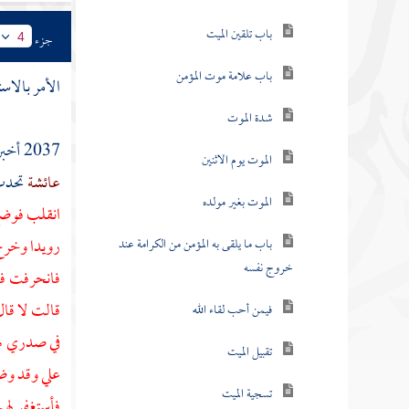
باب تلقين الميت
جزء
4
باب علامة موت المؤمن
الأمر بالاس
شدة الموت
2037 أخبرنا
الموت يوم الاثنين
عائشة
تحدث
الموت بغير مولده
انقلب فوضع 
رويدا وخرج
باب ما يلقى به المؤمن من الكرامة عند
خروج نفسه
فانحرفت ف
قالت لا قال
فيمن أحب لقاء الله
في صدري لهز
تقبيل الميت
علي وقد وض
تسجية الميت
فأستغفر لهم