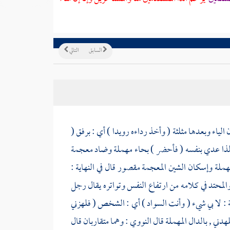
السابق
التالي
الياء وبعدها مثلثة ( وأخذ رداءه رويدا ) أي : برفق (
 فلذا عدي بنفسه ( فأحضر ) بحاء مهملة وضاد معجمة
مهملة وإسكان الشين المعجمة مقصور قال في النهاية :
لمحتد في كلامه من ارتفاع النفس وتواتره يقال رجل
ة : لا بي شيء ( وأنت السواد ) أي : الشخص ( فلهزني
دني , بالدال المهملة قال
النووي
: وهما متقاربان قال