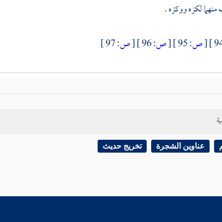
منهما لكزه ووكزه .
[
ص:
95 ]
[
ص:
96 ]
[
ص:
97 ]
ية
عناوين الشجرة
تخريج حديث