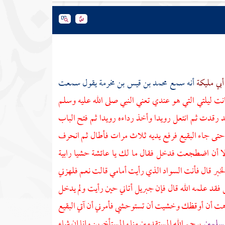
أبي مليكة
أنه سمع
محمد بن قيس بن مخرمة
يقول سمعت
انت ليلتي التي هو عندي تعني النبي صلى الله عليه وسلم
د رقدت ثم انتعل رويدا وأخذ رداءه رويدا ثم فتح الباب
 حتى جاء
البقيع
فرفع يديه ثلاث مرات فأطال ثم انحرف
 أن اضطجعت فدخل فقال ما لك يا
عائشة
حشيا رابية
الخبر قال فأنت السواد الذي رأيت أمامي قالت نعم فلهزني
فقد علمه الله قال فإن
جبريل
أتاني حين رأيت ولم يدخل
رهت أن أوقظك وخشيت أن تستوحشي فأمرني أن آتي
البقيع
لمسلمين
يرحم الله المستقدمين منا والمستأخرين وإنا إن شاء