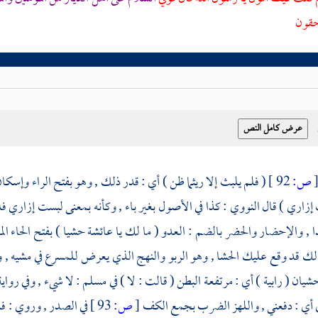
حقون
ص:
92 ]
( فلم يلبث إلا ريثما ظن ) أي : قدر ذلك , وهو بفتح الراء وإسكان 
إزاري ) قال
النووي
: كذا في الأصول بغير باء , وكأنه بمعنى لبست إزاري
ا , والإحضار والحضر بالضم : العدو ( ما لك يا
عائشة
حشيا ) بفتح الحاء ال
 لك قد وقع عليك الحشا , وهو الربو والنهج الذي يعرض للمسرع في مشيه , وا
ن ( رابية ) أي : مرتفعة البطن ( قالت : لا ) في
مسلم
: لا شيء , وفي رواي
ي أي : دفعني , واللهز الضرب بجمع الكف
[
ص:
93 ]
في الصدر , وروي : فله