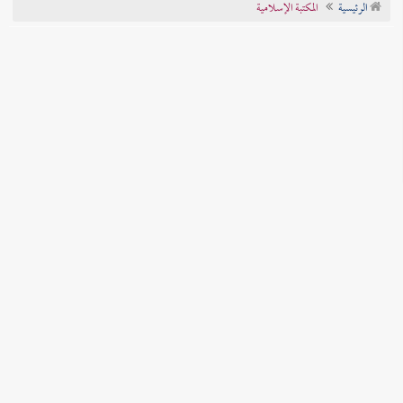
الرئيسية
المكتبة الإسلامية
تراجم الأعلام