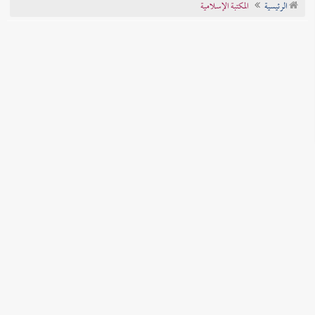
الرئيسية
المكتبة الإسلامية
تراجم الأعلام