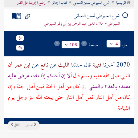
الرئيسية
شرح السيوطي لسنن النسائي
كتاب الجنائز
وضع الجريدة على القبر
تراجم الأعلام
شرح السيوطي لسنن النسائي
السيوطي - جلال الدين عبد الرحمن بن أبي بكر السيوطي
جزء
صفحة
4
106
2070 أخبرنا
قتيبة
قال حدثنا
الليث
عن
نافع
عن
ابن عمر
أن
النبي صلى الله عليه وسلم قال
ألا إن أحدكم إذا مات عرض عليه
مقعده بالغداة والعشي
إن كان من أهل الجنة فمن أهل الجنة وإن
كان من أهل النار فمن أهل النار حتى يبعثه الله عز وجل يوم
القيامة
السابق
التالي