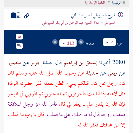
الرئيسية
المكتبة الإسلامية
تراجم الأعلام
شرح السيوطي لسنن النسائي
السيوطي - جلال الدين عبد الرحمن بن أبي بكر السيوطي
جزء
صفحة
4
113
2080 أخبرنا
إسحق بن إبراهيم
قال حدثنا
جرير
عن
منصور
عن
ربعي
عن
حذيفة
عن رسول الله صلى الله عليه وسلم قال
كان رجل ممن كان قبلكم يسيء الظن بعمله فلما حضرته الوفاة
قال لأهله إذا أنا مت فأحرقوني ثم اطحنوني ثم اذروني في البحر
فإن الله إن يقدر علي لم يغفر لي قال
فأمر الله عز وجل الملائكة
فتلقت روحه قال له ما حملك على ما فعلت
قال يا رب ما فعلت
إلا من مخافتك فغفر الله له