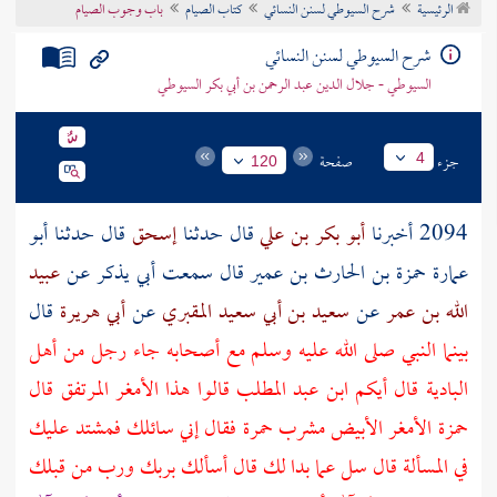
الرئيسية
شرح السيوطي لسنن النسائي
كتاب الصيام
باب وجوب الصيام
تراجم الأعلام
شرح السيوطي لسنن النسائي
السيوطي - جلال الدين عبد الرحمن بن أبي بكر السيوطي
جزء
صفحة
4
120
2094 أخبرنا
أبو بكر بن علي
قال حدثنا
إسحق
قال حدثنا
أبو
عمارة حمزة بن الحارث بن عمير
قال سمعت
أبي
يذكر عن
عبيد
الله بن عمر
عن
سعيد بن أبي سعيد المقبري
عن
أبي هريرة
قال
بينما النبي صلى الله عليه وسلم مع أصحابه جاء رجل من أهل
البادية
قال أيكم ابن عبد المطلب قالوا هذا الأمغر المرتفق قال
حمزة
الأمغر الأبيض مشرب حمرة فقال إني سائلك فمشتد عليك
في المسألة قال سل عما بدا لك قال أسألك بربك ورب من قبلك