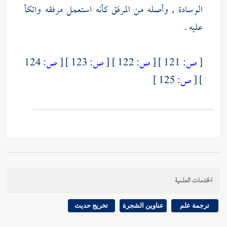
الوسادة , وأصله من المرفق كأنه استعمل مرفقه واتكأ
عليه .
[
ص:
121 ]
[
ص:
122 ]
[
ص:
123 ]
[
ص:
124
]
[
ص:
125 ]
الخدمات العلمية
ترجمة علم
عناوين الشجرة
تخريج حديث