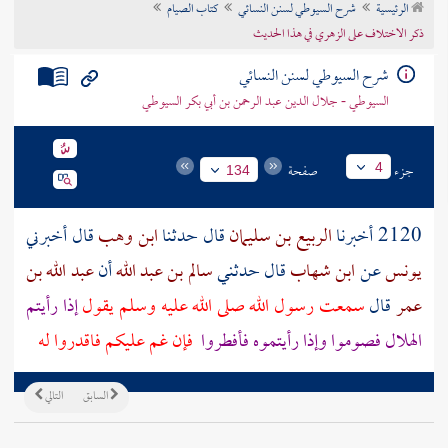
الرئيسية
شرح السيوطي لسنن النسائي
كتاب الصيام
تراجم الأعلام
ذكر الاختلاف على الزهري في هذا الحديث
شرح السيوطي لسنن النسائي
السيوطي - جلال الدين عبد الرحمن بن أبي بكر السيوطي
جزء
صفحة
4
134
2120 أخبرنا
الربيع بن سليمان
قال حدثنا
ابن وهب
قال أخبرني
يونس
عن
ابن شهاب
قال حدثني
سالم بن عبد الله
أن
عبد الله بن
عمر
قال
سمعت رسول الله صلى الله عليه وسلم يقول
إذا رأيتم
الهلال فصوموا وإذا رأيتموه فأفطروا
فإن غم عليكم فاقدروا له
السابق
التالي