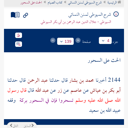
الرئيسية
شرح السيوطي لسنن النسائي
كتاب الصيام
الحث على السحور
تراجم الأعلام
شرح السيوطي لسنن النسائي
السيوطي - جلال الدين عبد الرحمن بن أبي بكر السيوطي
جزء
صفحة
4
139
الحث على السحور
2144 أخبرنا
محمد بن بشار
قال حدثنا
عبد الرحمن
قال حدثنا
أبو بكر بن عياش
عن
عاصم
عن
زر
عن
عبد الله
قال
قال رسول
الله صلى الله عليه وسلم
تسحروا فإن في السحور بركة
وقفه
عبيد الله بن سعيد
السابق
التالي