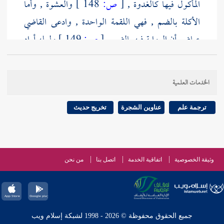
المأكول فيها كالغدوة ,
[
ص:
148 ]
والعشوة , وأما
الأكلة بالضم , فهي اللقمة الواحدة , وادعى
القاضي
عياض
أن الرواية فيه بالضم ,
[
ص:
149 ]
ولعله أراد
رواية أهل بلادهم قال
عياض
: والصواب الفتح ؛ لأنه
المقصود هنا .
الخدمات العلمية
[
ص:
150 ]
[
ص:
151 ]
[
ص:
152 ]
[
ص:
153
ترجمة علم
عناوين الشجرة
تخريج حديث
]
[
ص:
154 ]
[
ص:
155 ]
[
ص:
156 ]
وثيقة الخصوصية
اتفاقية الخدمة
اتصل بنا
من نحن
جميع الحقوق محفوظة © 2026 - 1998 لشبكة إسلام ويب