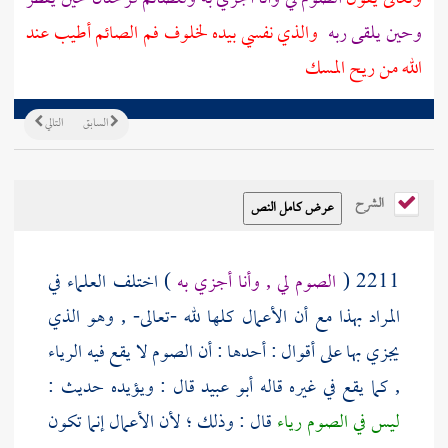
وحين يلقى ربه
والذي نفسي بيده لخلوف فم الصائم أطيب عند
الله من ريح المسك
السابق
التالي
الشرح
2211 (
الصوم لي , وأنا أجزي به
) اختلف العلماء في
المراد بهذا مع أن الأعمال كلها لله -تعالى- , وهو الذي
يجزي بها على أقوال : أحدها : أن الصوم لا يقع فيه الرياء
, كما يقع في غيره قاله
أبو عبيد
قال : ويؤيده حديث :
ليس في الصوم رياء
قال : وذلك ؛ لأن الأعمال إنما تكون