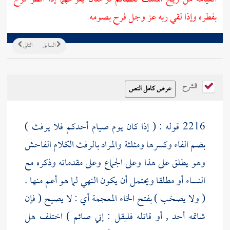
بفطره وإذا لقي ربه عز وجل فرح بصومه
السابق
التالي
الشرح
2216 قوله : ( إذا كان يوم صيام أحدكم فلا يرفث )
بضم الفاء وكسرها ومثلثة والمراد بالرفث الكلام الفاحش
وهو يطلق على هذا وعلى الجماع وعلى مقدماته وذكره مع
النساء أو مطلقا ويحتمل أن يكون النهي لما هو أعم منها .
( ولا يصخب ) بفتح الخاء المعجمة أي : لا يصيح ( فإن
شاتمه أحد , أو قاتله فليقل : إني صائم ) اختلف هل