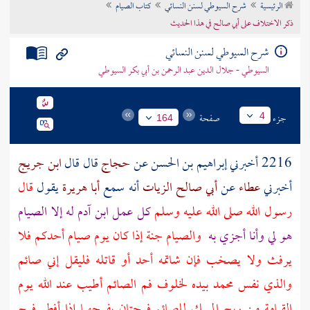
الرئيسية
شرح السيوطي لسنن النسائي
كتاب الصيام
تراجم الأعلام
ذكر الاختلاف على أبي صالح في هذا الحديث
شرح السيوطي لسنن النسائي
السيوطي - جلال الدين عبد الرحمن بن أبي بكر السيوطي
جزء
صفحة
4
164
2216 أخبرني
إبراهيم بن الحسن
عن
حجاج
قال قال
ابن جريج
أخبرني
عطاء
عن
أبي صالح الزيات
أنه سمع
أبا هريرة
يقول
قال
رسول الله صلى الله عليه وسلم
كل عمل ابن
آدم
له إلا الصيام
هو لي وأنا أجزي به
والصيام جنة إذا كان يوم صيام أحدكم فلا
يرفث ولا يصخب فإن شاتمه أحد أو قاتله فليقل إني صائم
والذي نفس محمد بيده لخلوف فم الصائم أطيب عند الله يوم
القيامة من ريح المسك للصائم فرحتان يفرحهما إذا أفطر فرح