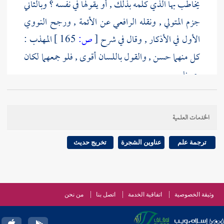
يخاطب بها الذي كلمه بذلك , أو يقولها في نفسه ؟ وبالثاني
جزم
المتولي
, ونقله
الرافعي
عن الأئمة , ورجح
النووي
الأول في الأذكار , وقال في شرح
[
ص:
165 ]
المهذب :
كل منهما حسن , والقول باللسان أقوى , فلو جمعهما لكان
حسنا .
[
ص:
166 ]
الخدمات العلمية
ترجمة علم
عناوين الشجرة
تخريج حديث
وثيقة الخصوصية
اتفاقية الخدمة
اتصل بنا
من نحن