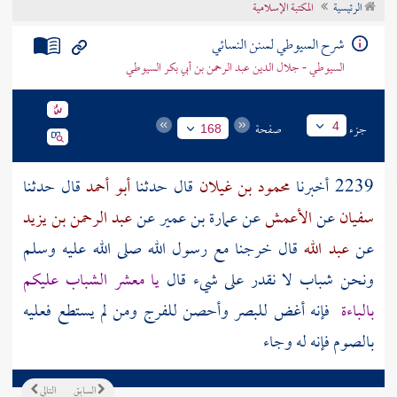
الرئيسية
المكتبة الإسلامية
تراجم الأعلام
شرح السيوطي لسنن النسائي
السيوطي - جلال الدين عبد الرحمن بن أبي بكر السيوطي
جزء
صفحة
4
168
2239 أخبرنا
محمود بن غيلان
قال حدثنا
أبو أحمد
قال حدثنا
سفيان
عن
الأعمش
عن
عمارة بن عمير
عن
عبد الرحمن بن يزيد
عن
عبد الله
قال
خرجنا مع رسول الله صلى الله عليه وسلم
ونحن شباب لا نقدر على شيء قال
يا معشر الشباب عليكم
بالباءة
فإنه أغض للبصر وأحصن للفرج ومن لم يستطع فعليه
بالصوم فإنه له وجاء
السابق
التالي