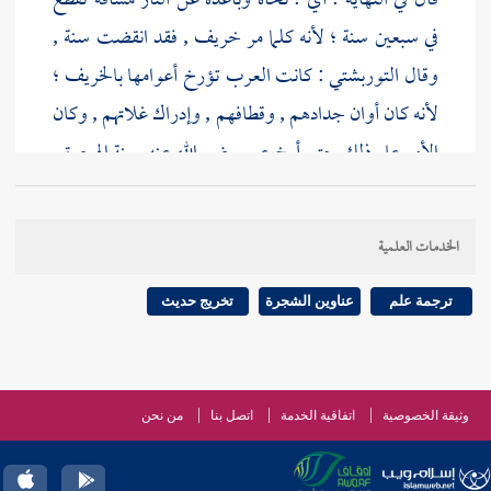
قال في النهاية : أي : نحاه وباعده عن النار مسافة تقطع
في سبعين سنة ؛ لأنه كلما مر خريف , فقد انقضت سنة ,
وقال
التوربشتي
: كانت العرب تؤرخ أعوامها بالخريف ؛
لأنه كان أوان جدادهم , وقطافهم , وإدراك غلاتهم , وكان
الأمر على ذلك حتى أرخ عمر رضي الله عنه بسنة الهجرة .
[
ص:
173 ]
[
ص:
174 ]
الخدمات العلمية
ترجمة علم
عناوين الشجرة
تخريج حديث
وثيقة الخصوصية
اتفاقية الخدمة
اتصل بنا
من نحن