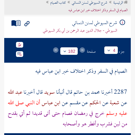
الرئيسية
شرح السيوطي لسنن النسائي
كتاب الصيام
تراجم الأعلام
الصيام في السفر وذكر اختلاف خبر ابن عباس فيه
شرح السيوطي لسنن النسائي
السيوطي - جلال الدين عبد الرحمن بن أبي بكر السيوطي
جزء
صفحة
4
182
الصيام في السفر وذكر اختلاف خبر
ابن عباس
فيه
2287 أخبرنا
محمد بن حاتم
قال أنبأنا
سويد
قال أخبرنا
عبد الله
عن
شعبة
عن
الحكم
عن
مقسم
عن
ابن عباس
أن النبي صلى الله
عليه وسلم
خرج في رمضان فصام حتى أتى
قديدا
ثم أتي بقدح
من لبن فشرب وأفطر هو وأصحابه