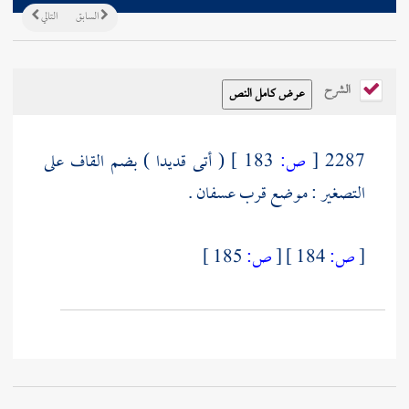
السابق
التالي
الشرح
2287
[
ص:
183 ]
( أتى قديدا ) بضم القاف على
التصغير : موضع قرب عسفان .
[
ص:
184 ]
[
ص:
185 ]