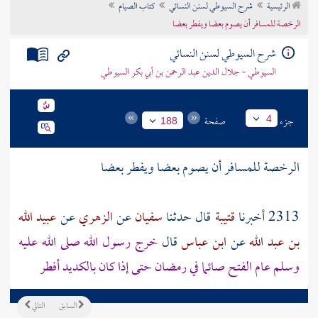
الرئيسية
شرح السيوطي لسنن النسائي
كتاب الصيام
تراجم الأعلام
الرخصة للمسافر أن يصوم بعضا ويفطر بعضا
شرح السيوطي لسنن النسائي
السيوطي - جلال الدين عبد الرحمن بن أبي بكر السيوطي
جزء
صفحة
4
188
الرخصة للمسافر أن يصوم بعضا ويفطر بعضا
2313 أخبرنا
قتيبة
قال حدثنا
سفيان
عن
الزهري
عن
عبيد الله
بن عبد الله
عن
ابن عباس
قال
خرج رسول الله صلى الله عليه
وسلم عام الفتح صائما في رمضان حتى إذا كان
بالكديد
أفطر
السابق
التالي