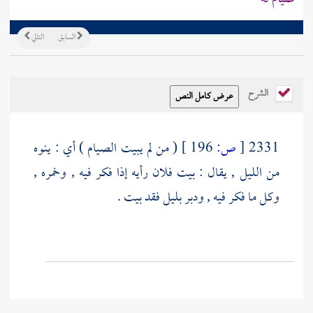
السابق
التالي
الشرح
2331
[
ص:
196 ]
( من لم يبيت الصيام ) أي : ينوه
من الليل , يقال : بيت فلان رأيه إذا فكر فيه , وخمره ,
وكل ما فكر فيه , ودبر بليل فقد بيت .