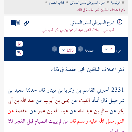
الرئيسية
شرح السيوطي لسنن النسائي
كتاب الصيام
تراجم الأعلام
ذكر اختلاف الناقلين لخبر حفصة في ذلك
شرح السيوطي لسنن النسائي
السيوطي - جلال الدين عبد الرحمن بن أبي بكر السيوطي
جزء
صفحة
4
195
ذكر اختلاف الناقلين لخبر
حفصة
في ذلك
2331 أخبرني
القاسم بن زكريا بن دينار
قال حدثنا
سعيد بن
شرحبيل
قال أنبأنا
الليث
عن
يحيى بن أيوب
عن
عبد الله بن أبي
بكر
عن
سالم بن عبد الله
عن
عبد الله بن عمر
عن
حفصة
عن
النبي صلى الله عليه وسلم قال
من لم يبيت الصيام قبل الفجر فلا
صيام له