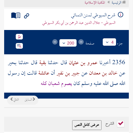
الرئيسية
المكتبة الإسلامية
تراجم الأعلام
شرح السيوطي لسنن النسائي
السيوطي - جلال الدين عبد الرحمن بن أبي بكر السيوطي
جزء
صفحة
4
200
2356 أخبرنا
عمرو بن عثمان
قال حدثنا
بقية
قال حدثنا
بحير
عن
خالد بن معدان
عن
جبير بن نفير
أن
عائشة
قالت
إن رسول
الله صلى الله عليه وسلم كان
يصوم شعبان كله
السابق
التالي
الشرح