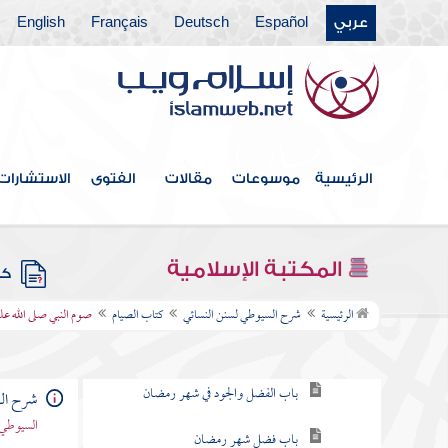
كتاب الكسوف
عربي
Español
Deutsch
Français
English
كتاب الاستسقاء
كتاب صلاة الخوف
كتاب صلاة العيدين
الرئيسية
موسوعات
مقالات
الفتوى
الاستشارات
كتاب قيام الليل وتطوع النهار
كتاب الجنائز
المكتبة الإسلامية
كتب
كتاب الصيام
الرئيسية
شرح السيوطي لسنن النسائي
كتاب الصيام
صوم النبي صلى الله عل
باب وجوب الصيام
باب الفضل والجود في شهر رمضان
شرح الس
السيوطي 
باب فضل شهر رمضان