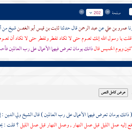
صفحة
202
عمرو بن علي
عن
عبد الرحمن
قال حدثنا
ثابت بن قيس أبو الغصن
شيخ من أ
قلت يا رسول الله إنك تصوم حتى لا تكاد تفطر وتفطر حتى لا تكاد أن تصوم 
ثنين ويوم الخميس قال
ذانك يومان تعرض فيهما الأعمال على رب العالمين فأ
الشيخ ولي الدين
: 
فع إليه عمل الليل قبل عمل النهار , وعمل النهار قبل عمل الليل
؟ قلت : يح