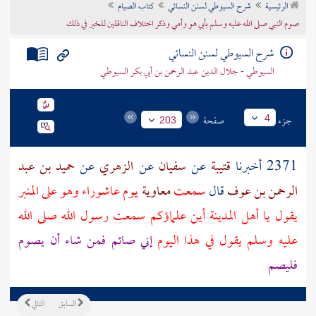
الرئيسية
شرح السيوطي لسنن النسائي
كتاب الصيام
تراجم الأعلام
صوم النبي صلى الله عليه وسلم بأبي هو وأمي وذكر اختلاف الناقلين للخبر في ذلك
شرح السيوطي لسنن النسائي
السيوطي - جلال الدين عبد الرحمن بن أبي بكر السيوطي
جزء
صفحة
4
203
2371 أخبرنا
قتيبة
عن
سفيان
عن
الزهري
عن
حميد بن عبد
الرحمن بن عوف
قال
سمعت
معاوية
يوم عاشوراء وهو على المنبر
يقول يا أهل
المدينة
أين علماؤكم سمعت رسول الله صلى الله
عليه وسلم يقول في هذا اليوم
إني صائم فمن شاء أن يصوم
فليصم
السابق
التالي