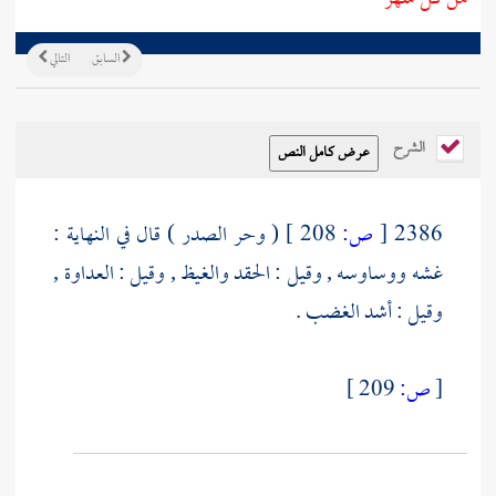
السابق
التالي
الشرح
2386
[
ص:
208 ]
( وحر الصدر ) قال في النهاية :
غشه ووساوسه , وقيل : الحقد والغيظ , وقيل : العداوة ,
وقيل : أشد الغضب .
[
ص:
209 ]