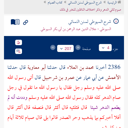
الرئيسية
شرح السيوطي لسنن النسائي
كتاب الصيام
تراجم الأعلام
صوم ثلثي الدهر وذكر اختلاف الناقلين للخبر في ذلك
شرح السيوطي لسنن النسائي
السيوطي - جلال الدين عبد الرحمن بن أبي بكر السيوطي
جزء
صفحة
4
207
2386 أخبرنا
محمد بن العلاء
قال حدثنا
أبو معاوية
قال حدثنا
الأعمش
عن
أبي عمار
عن
عمرو بن شرحبيل
قال
أتى رسول الله
صلى الله عليه وسلم رجل فقال يا رسول الله ما تقول في رجل
صام الدهر كله فقال رسول الله صلى الله عليه وسلم
وددت أنه لم
يطعم الدهر شيئا
قال فثلثيه قال أكثر قال فنصفه قال أكثر قال
أفلا أخبركم بما يذهب وحر الصدر قالوا بلى قال صيام ثلاثة أيام
من كل شهر