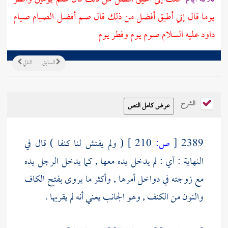
يوما قال إني أطيق أفضل من ذلك قال صم أفضل الصيام صيام
داود
عليه السلام صوم يوم وفطر يوم
السابق
التالي
الشرح
2389
[
ص:
210 ]
( ولم يفتش لنا كنفا ) قال في
النهاية : أي : لم يدخل يده معها , كما يدخل الرجل يده
مع زوجته في دواخل أمرها , وأكثر ما يروى بفتح الكاف
والنون من الكنف , وهو الجانب يعني أنه لم يقربها .