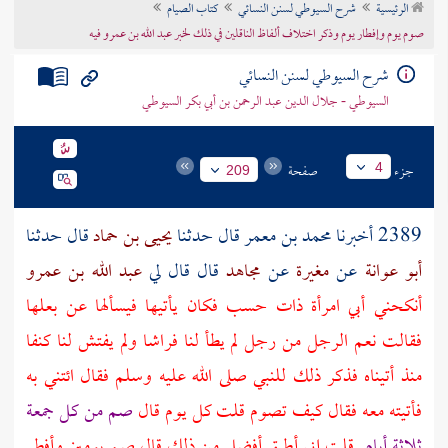
الرئيسية
شرح السيوطي لسنن النسائي
كتاب الصيام
تراجم الأعلام
صوم يوم وإفطار يوم وذكر اختلاف ألفاظ الناقلين في ذلك لخبر عبد الله بن عمرو فيه
شرح السيوطي لسنن النسائي
السيوطي - جلال الدين عبد الرحمن بن أبي بكر السيوطي
جزء
صفحة
4
209
2389 أخبرنا
محمد بن معمر
قال حدثنا
يحيى بن حماد
قال حدثنا
أبو عوانة
عن
مغيرة
عن
مجاهد
قال قال لي
عبد الله بن عمرو
أنكحني أبي امرأة ذات حسب فكان يأتيها فيسألها عن بعلها
فقالت نعم الرجل من رجل لم يطأ لنا فراشا ولم يفتش لنا كنفا
منذ أتيناه فذكر ذلك للنبي صلى الله عليه وسلم فقال ائتني به
فأتيته معه فقال كيف تصوم قلت كل يوم قال
صم من كل جمعة
ثلاثة أيام
قلت إني أطيق أفضل من ذلك قال صم يومين وأفطر