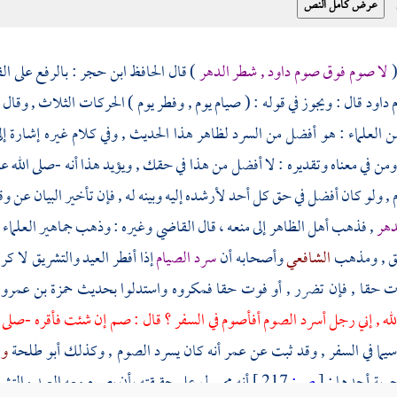
لا صوم فوق صوم
داود
, شطر الدهر
) قال
الحافظ ابن حجر
: بالرفع على ال
م
داود
قال : ويجوز في قوله : ( صيام يوم , وفطر يوم ) الحركات الثلاث , وقال
ن العلماء : هو أفضل من السرد لظاهر هذا الحديث , وفي كلام غيره إشارة
ومن في معناه وتقديره : لا أفضل من هذا في حقك , ويؤيد هذا أنه -صلى الله عل
 , ولو كان أفضل في حق كل أحد لأرشده إليه وبينه له , فإن تأخير البيان عن و
دهر
, فذهب أهل الظاهر إلى منعه ، قال
القاضي
وغيره : وذهب جماهير العلماء إل
يق , ومذهب
الشافعي
وأصحابه أن
سرد الصيام
إذا أفطر العيد والتشريق لا ك
ت حقا , فإن تضرر , أو فوت حقا فمكروه واستدلوا بحديث
حمزة بن عمرو
له , إني رجل أسرد الصوم أفأصوم في السفر ؟ قال : صم إن شئت فأقره -صلى ا
سيما في السفر , وقد ثبت عن
عمر
أنه كان يسرد الصوم , وكذلك أبو طلحة
وع
جوبة أحدها :
[
ص:
217 ]
أنه محمول على حقيقته بأن يصوم معه العيد والتش