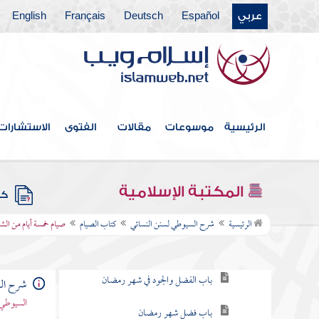
كتاب الكسوف
عربي
Español
Deutsch
Français
English
كتاب الاستسقاء
كتاب صلاة الخوف
كتاب صلاة العيدين
الرئيسية
موسوعات
مقالات
الفتوى
الاستشارات
كتاب قيام الليل وتطوع النهار
كتاب الجنائز
المكتبة الإسلامية
كتب
كتاب الصيام
الرئيسية
شرح السيوطي لسنن النسائي
كتاب الصيام
صيام خمسة أيام من الش
باب وجوب الصيام
باب الفضل والجود في شهر رمضان
شرح الس
السيوطي 
باب فضل شهر رمضان