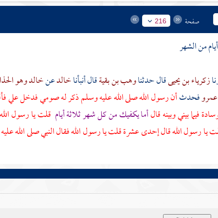
صفحة
216
يام من الشهر
زكرياء بن يحيى
قال حدثنا
وهب بن بقية
قال أنبأنا
خالد
عن
خالد وهو الحذا
 عمرو
فحدث
أن رسول الله صلى الله عليه وسلم ذكر له صومي فدخل علي ف
دة فيما بيني وبينه قال
أما يكفيك من كل شهر ثلاثة أيام
قلت يا رسول الله 
ت يا رسول الله قال إحدى عشرة قلت يا رسول الله فقال النبي صلى الله عل