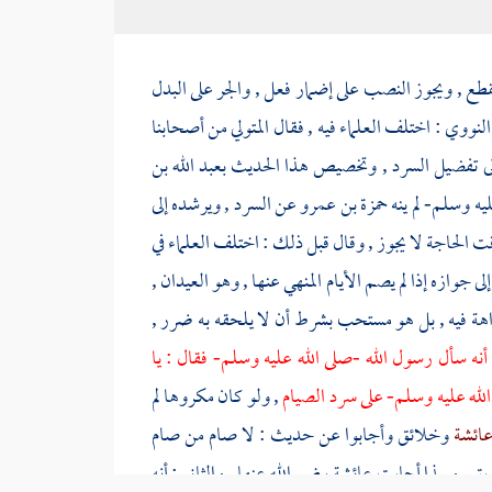
قطع , ويجوز النصب على إضمار فعل , والجر على البدل
النووي
: اختلف العلماء فيه , فقال
المتولي
من أصحابنا
 إلى تفضيل السرد , وتخصيص هذا الحديث
بعبد الله بن
يه وسلم- لم ينه
حمزة بن عمرو
عن السرد , ويرشده إلى
قت الحاجة لا يجوز , وقال قبل ذلك : اختلف العلماء في
ى جوازه إذا لم يصم الأيام المنهي عنها , وهو العيدان ,
راهة فيه , بل هو مستحب بشرط أن لا يلحقه به ضرر ,
أنه سأل رسول الله -صلى الله عليه وسلم- فقال : يا
لله عليه وسلم- على سرد الصيام
, ولو كان مكروها لم
ائشة
وخلائق وأجابوا عن حديث : لا صام من صام
ريق , وبهذا أجابت
عائشة
رضي الله عنها , والثاني : أنه