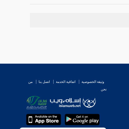
, وقد ذكر
مسلم
عنه أنه عجز في آخر عمره , وندم على
لعلمه بقدرته بلا ضرر , والثالث : أن معنى لا صام :
 بن عمرو
عن صوم رمضان في السفر لا عن سرد صوم
من الله فمن أخذ بها حسن ومن أحب أن يصوم فلا
وثيقة الخصوصية
اتفاقية الخدمة
اتصل بنا
من
نحن