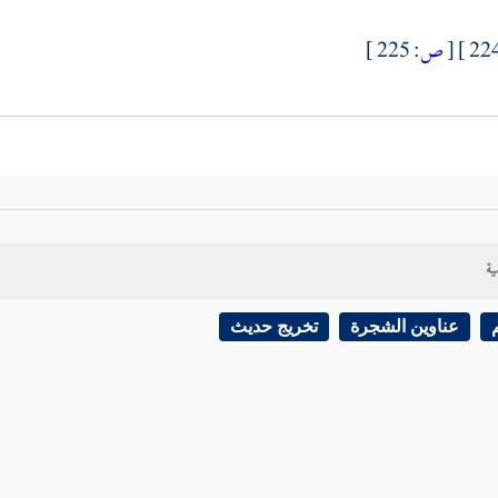
[
ص:
225 ]
ية
عناوين الشجرة
تخريج حديث