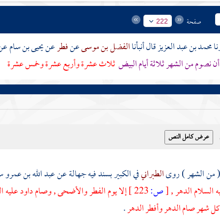
صفحة
222
محمد بن عبد العزيز
قال أنبأنا
الفضل بن موسى
عن
فطر
عن
يحيى بن سام
عن
ن نصوم من الشهر ثلاثة أيام البيض
ثلاث عشرة وأربع عشرة وخمس عشرة
الطبراني
في الكبير بسند فيه جهالة عن
عبد الله بن عمرو
س
ه السلام الدهر ,
[
ص:
223 ]
إلا يوم الفطر والأضحى , وصام
داود
عليه ا
 كل شهر صام الدهر وأفطر الدهر
.