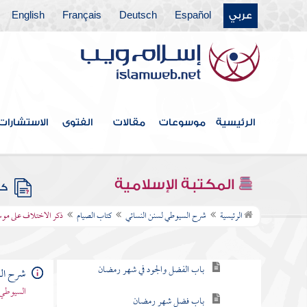
كتاب الكسوف
عربي
Español
Deutsch
Français
English
كتاب الاستسقاء
كتاب صلاة الخوف
كتاب صلاة العيدين
الرئيسية
موسوعات
مقالات
الفتوى
الاستشارات
كتاب قيام الليل وتطوع النهار
كتاب الجنائز
المكتبة الإسلامية
كتب
كتاب الصيام
الرئيسية
شرح السيوطي لسنن النسائي
كتاب الصيام
ذكر الاختلاف على موسى
باب وجوب الصيام
باب الفضل والجود في شهر رمضان
شرح الس
السيوطي 
باب فضل شهر رمضان