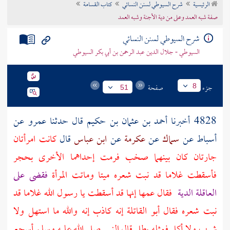
الرئيسية
شرح السيوطي لسنن النسائي
كتاب القسامة
تراجم الأعلام
صفة شبه العمد وعلى من دية الأجنة وشبه العمد
شرح السيوطي لسنن النسائي
السيوطي - جلال الدين عبد الرحمن بن أبي بكر السيوطي
جزء
صفحة
8
51
4828 أخبرنا
أحمد بن عثمان بن حكيم
قال حدثنا
عمرو
عن
أسباط
عن
سماك
عن
عكرمة
عن
ابن عباس
قال
كانت امرأتان
جارتان كان بينهما صخب فرمت إحداهما الأخرى بحجر
فأسقطت غلاما قد نبت شعره ميتا وماتت المرأة
فقضى على
العاقلة الدية
فقال عمها إنها قد أسقطت يا رسول الله غلاما قد
نبت شعره فقال أبو القاتلة إنه كاذب إنه والله ما استهل ولا
شرب ولا أكل فمثله يطل قال النبي صلى الله عليه وسلم أسجع