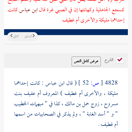
كسجع الجاهلية وكهانتها إن في الصبي غرة قال
ابن عباس
كانت
إحداهما
مليكة
والأخرى
أم غطيف
السابق
التالي
الشرح
4828
[
ص:
52 ]
( قال
ابن عباس
: كانت إحداهما
مليكة ،
والأخرى
أم غطيف
) المعروف
أم عفيف بنت
مسروح ،
زوج
حمل بن مالك ،
كذا في " مبهمات
الخطيب
" و " أسد الغابة " ، ولم يذكر في الصحابيات من اسمها
أم غطيف
.