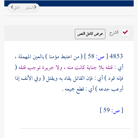
السابق
التالي
الشرح
4853
[
ص:
58 ]
( من اعتبط مؤمنا ) بالعين المهملة ،
أي :
قتله بلا جناية كانت منه ، ولا جريرة توجب قتله
(
فإنه قود ) أي : فإن القاتل يقاد به ويقتل ( وفي الأنف إذا
أوعب جدعه ) أي : قطع جميعه .
[
ص:
59 ]