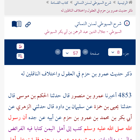
الرئيسية
شرح السيوطي لسنن النسائي
كتاب القسامة
تراجم الأعلام
ذكر حديث عمرو بن حزم في العقول واختلاف الناقلين له
شرح السيوطي لسنن النسائي
السيوطي - جلال الدين عبد الرحمن بن أبي بكر السيوطي
جزء
صفحة
8
57
ذكر حديث
عمرو بن حزم
في العقول واختلاف الناقلين له
4853 أخبرنا
عمرو بن منصور
قال حدثنا
الحكم بن موسى
قال
حدثنا
يحيى بن حمزة
عن
سليمان بن داود
قال حدثني
الزهري
عن
أبي بكر بن محمد بن عمرو بن حزم
عن
أبيه
عن
جده
أن رسول
الله صلى الله عليه وسلم
كتب إلى أهل
اليمن
كتابا فيه الفرائض
والسنن والديات
وبعث به مع
عمرو بن حزم
فقرئت على أهل